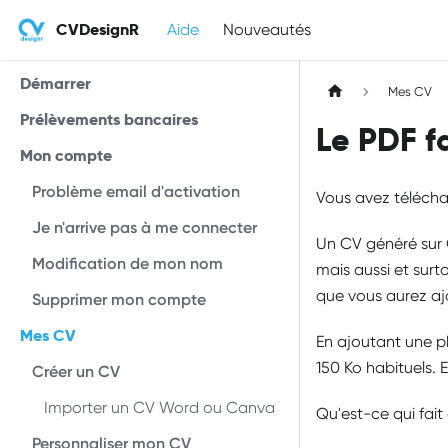
CVDesignR
Aide
Nouveautés
Démarrer
Mes CV
Prélèvements bancaires
Le PDF f
Mon compte
Problème email d'activation
Vous avez téléchar
Je n'arrive pas à me connecter
Un CV généré sur C
Modification de mon nom
mais aussi et surt
que vous aurez aj
Supprimer mon compte
Mes CV
En ajoutant une ph
150 Ko habituels.
Créer un CV
Importer un CV Word ou Canva
Qu'est-ce qui fai
Personnaliser mon CV